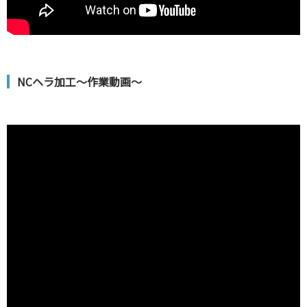
NCヘラ加工～作業動画～