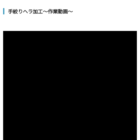
手絞りヘラ加工～作業動画～